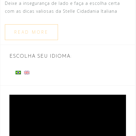
Deixe a insegurança de lado e faça a escolha certa
com as dicas valiosas da Stelle Cidadania Italiana
READ MORE
ESCOLHA SEU IDIOMA:
Tocador
de
vídeo