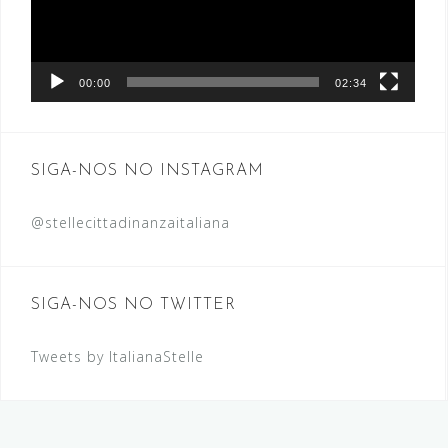
00:00
02:34
SIGA-NOS NO INSTAGRAM
@stellecittadinanzaitaliana
SIGA-NOS NO TWITTER
Tweets by ItalianaStelle