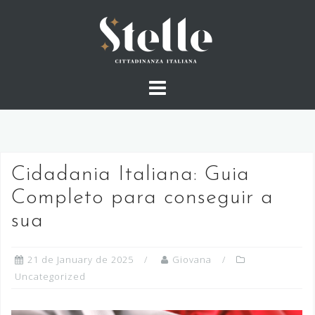
Skip
to
content
Cidadania Italiana: Guia
Completo para conseguir a
sua
21 de January de 2025
Giovana
Uncategorized