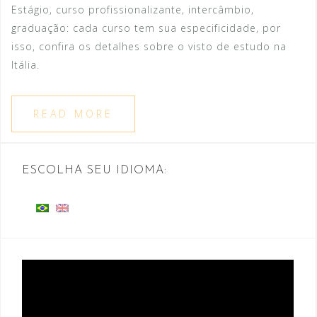
Estágio, curso profissionalizante, intercâmbio,
graduação: cada curso tem sua especificidade, por
isso, confira os detalhes sobre o visto de estudo na
Itália.
READ MORE
ESCOLHA SEU IDIOMA:
Tocador
de
vídeo