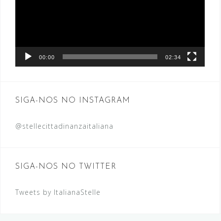
00:00
02:34
SIGA-NOS NO INSTAGRAM
@stellecittadinanzaitaliana
SIGA-NOS NO TWITTER
Tweets by ItalianaStelle