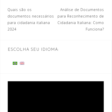
Navegação
Quais são os
Análise de Documentos
documentos necessários
para Reconhecimento de
de
para cidadania italiana
Cidadania Italiana: Como
Post
2024
Funciona?
ESCOLHA SEU IDIOMA:
Tocador
de
vídeo