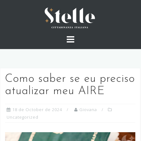
Skip
to
content
Como saber se eu preciso
atualizar meu AIRE
18 de October de 2024
Giovana
Uncategorized