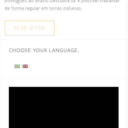
(Português do Brasil) Descubra se é possível trabalhar
de forma regular em terras italianas.
READ MORE
CHOOSE YOUR LANGUAGE:
Video
Player