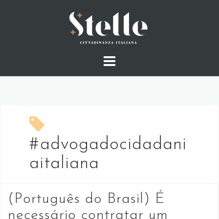
Skip
to
content
#advogadocidadani
aitaliana
(Português do Brasil) É
necessário contratar um