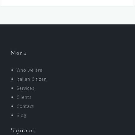
Menu
Who we are
Italian Citizen
Services
Clients
Contact
Blog
Siga-nos