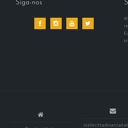
Siga-nos
S
Wi
Facebook
Instagram
Youtube
Twitter
r
E
k
stellecittadinanzaita