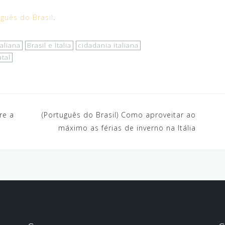
guês do Brasil
.
taliana
Brasil e Italia
cidadania italiana
tal
re a
(Português do Brasil) Como aproveitar ao
máximo as férias de inverno na Itália