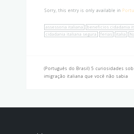
Sorry, this entry is only available in
Portu
assessoria italiana
beneficios cidadania i
cidadania italiana segura
ferias
italia
Na
Post
(Português do Brasil) 5 curiosidades sob
imigração italiana que você não sabia
navigation