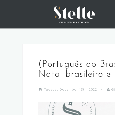
Skip
to
content
(Português do Bras
Natal brasileiro e
Tuesday December 13th, 2022
G